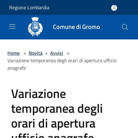
Salta al contenuto principale
Regione Lombardia
Comune di Gromo
Home
>
Novità
>
Avvisi
>
Variazione temporanea degli orari di apertura ufficio
anagrafe
Variazione
temporanea degli
orari di apertura
ufficio anagrafe