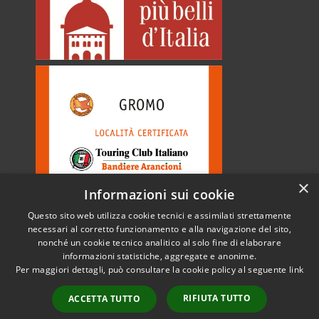
×
Informazioni sui cookie
Questo sito web utilizza cookie tecnici e assimilati strettamente
necessari al corretto funzionamento e alla navigazione del sito,
nonché un cookie tecnico analitico al solo fine di elaborare
informazioni statistiche, aggregate e anonime.
RSS
Copyright © 2026 • Comune di
Per maggiori dettagli, può consultare la cookie policy al seguente
link
Accessibilità
Gromo • Powered by
Privacy
Municipium
Accesso
•
RIFIUTA TUTTO
ACCETTA TUTTO
Cookie
redazione