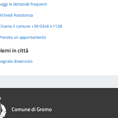
Leggi le domande frequenti
Richiedi Assistenza
Chiama il comune +39 0346 41128
Prenota un appuntamento
lemi in città
Segnala disservizio
Comune di Gromo