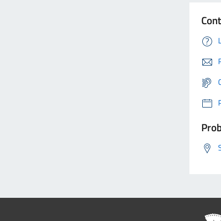
Cont
Prob