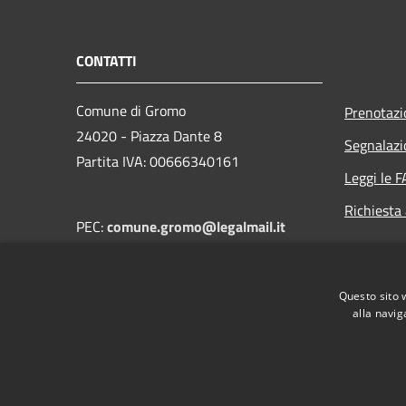
CONTATTI
Comune di Gromo
Prenotaz
24020 - Piazza Dante 8
Segnalazi
Partita IVA: 00666340161
Leggi le 
Richiesta
PEC:
comune.gromo@legalmail.it
Centralino (+39) 0346 41128
Questo sito 
alla navig