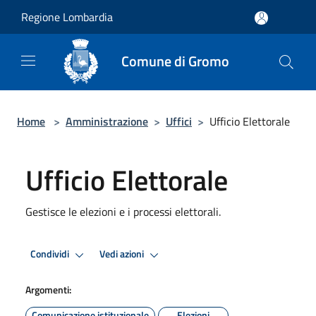
Salta al contenuto principale
Regione Lombardia
Comune di Gromo
Home
>
Amministrazione
>
Uffici
>
Ufficio Elettorale
Ufficio Elettorale
Gestisce le elezioni e i processi elettorali.
Condividi
Vedi azioni
Argomenti:
Comunicazione istituzionale
Elezioni