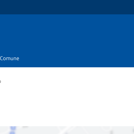
il Comune
o