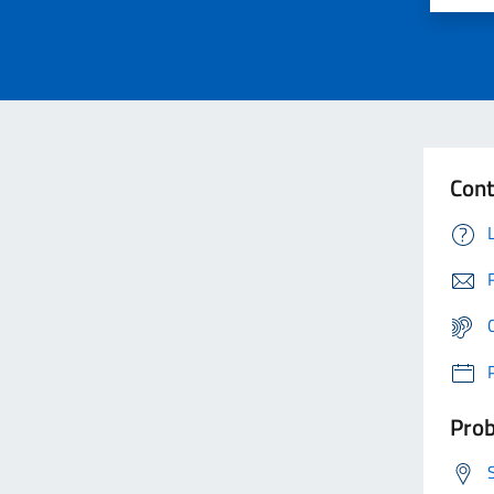
Cont
Prob