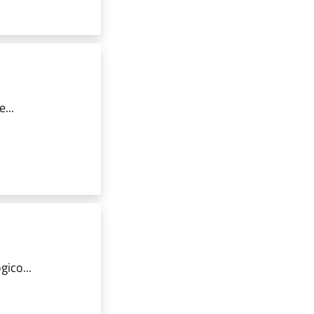
...
ico...