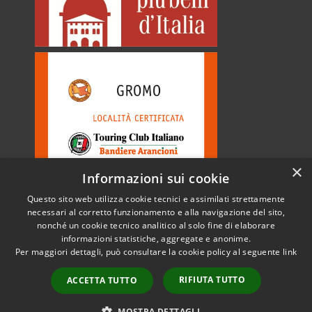
×
Informazioni sui cookie
Questo sito web utilizza cookie tecnici e assimilati strettamente
necessari al corretto funzionamento e alla navigazione del sito,
nonché un cookie tecnico analitico al solo fine di elaborare
informazioni statistiche, aggregate e anonime.
RSS
Copyright © 2026 • Comune di
Per maggiori dettagli, può consultare la cookie policy al seguente
link
Accessibilità
Gromo • Powered by
Privacy
Municipium
Accesso
•
RIFIUTA TUTTO
ACCETTA TUTTO
Cookie
redazione
Mappa del sito
MOSTRA DETTAGLI