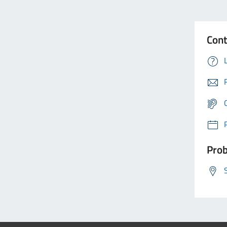
Cont
Prob